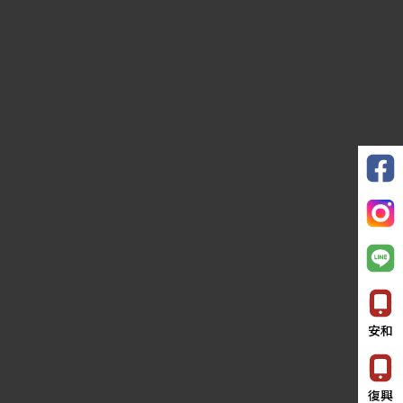
安和
復興