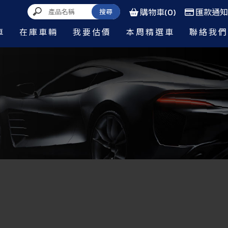
購物車(0)
匯款通知
車
在庫車輛
我要估價
本周精選車
聯絡我們